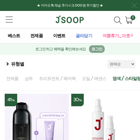
★ 카카오톡 채널 추가시 3,000원 추가할인 ★
0
베스트
전제품
이벤트
골라담기
여름휴가_야호-!
로그인하고 혜택을 확인해보세요
로그인
유형별
전제품
샴푸
트리트먼트 / 헤어팩
오일 / 에센스
염색 / 스타일
41
30
%
%