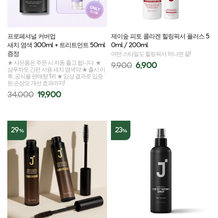
프로페셔널 커버업
제이숲 피토 콜라겐 힐링픽서 플러스 5
새치 염색 300ml + 트리트먼트 50ml
0ml / 200ml
증정
어떤 스타일도 힐링픽서 하나면 끝!
★ 사은품은 주문 시 자동 출고 됩니다. ★
9,900
6,900
샴푸하듯 간편 사용 새치 염색약 ★ 출시 이
후, 공식몰 판매량 1위 ★ 임상 결과로 입증
된 손상모 개선 효과까지!
34,000
19,900
29
23
%
%