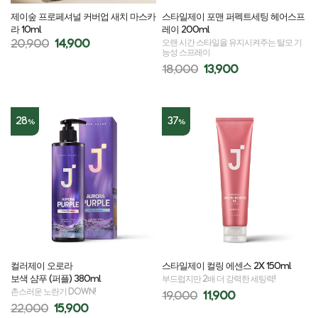
제이숲 프로페셔널 커버업 새치 마스카
스타일제이 포맨 퍼펙트세팅 헤어스프
라 10ml
레이 200ml
20,900
14,900
오랜 시간 스타일을 유지시켜주는 탈모 기
능성 스프레이
18,000
13,900
28
37
%
%
컬러제이 오로라
스타일제이 컬링 에센스 2X 150ml
보색 샴푸 (퍼플) 380ml
부드럽지만 2배 더 강력한 세팅력!
촌스러운 노란기 DOWN!
19,000
11,900
22,000
15,900