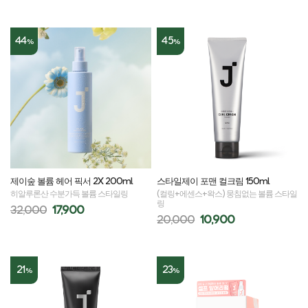
44
45
%
%
제이숲 볼륨 헤어 픽서 2X 200ml
스타일제이 포맨 컬크림 150ml
히알루론산 수분가득 볼륨 스타일링
(컬링+에센스+왁스) 뭉침없는 볼륨 스타일
링
32,000
17,900
20,000
10,900
21
23
%
%