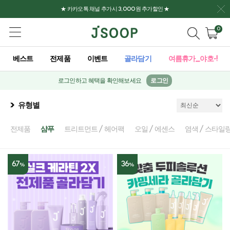
★ 카카오톡 채널 추가시 3,000원 추가할인 ★
0
베스트
전제품
이벤트
골라담기
여름휴가_야호-!
로그인하고 혜택을 확인해보세요
로그인
유형별
전제품
샴푸
트리트먼트 / 헤어팩
오일 / 에센스
염색 / 스타일
67
36
%
%