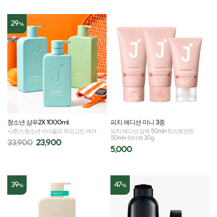
29
%
청소년 샴푸2X 1000ml
피치 에디션 미니 3종
사춘기,청소년 아이들의 두피고민 케어
피치 에디션 샴푸 50ml+트리트먼트
50ml+워터팩 30g
33,900
23,900
5,000
39
47
%
%