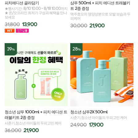
피치에디션 골라담기
샴푸 500ml + 피치 에디션 트래블키
트 2종 증정
★행사기간 : 8/10 10:00 ~ 8/18 10:00까지
★ 온/오프라인 최저가 구성과 혜택을 만나
맥주효모의 영양성분으로 모발 보습과 두
보세요
피케어
31,800
13,900
30,000
21,900
39
28
%
%
청소년 샴푸 1000ml + 피치 에디션 트
청소년 샴푸2X 500ml
래블키트 2종 증정
사춘기,청소년 아이들의 두피고민 케어
사춘기,청소년 아이들의 두피고민 케어
24,900
17,900
36,000
21,900