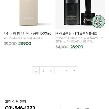
카밍 세라 정수리 냄새 샴푸 1000ml
[헤어 솔루션] 새치 솔루션 B세트
과도한 피지 분비와 두피 냄새케어
프로페셔널 커버업 새치 염색 300ml + 프
로페셔널 커버업 헤어 섀도우 4g
39,000
23,900
54,900
28,900
1
2
3
4
>
>>
고객 상담 센터
031-846-1223