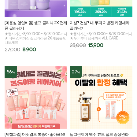
[미용실 영업비밀] 셀프 클리닉 2X 전제
지성? 건성? 내 두피 처방전 카밍세라
품 골라담기
골라담기
★행사기간 : 8/10 10:00 ~ 8/18 10:00까지
★행사기간 : 8/10 10:00 ~ 8/18 10:00까지
★ 더욱 강력해진 실크케라틴 2X 제품을 만
★ 두피부터 냄새까지 ALL CARE
나보세요
25,000
15,900
27,000
8,900
56
27
%
%
[제철과일] 머릿결도 복숭아 좋아해요!
딥그린제이 맥주 효모 탈모 증상완화