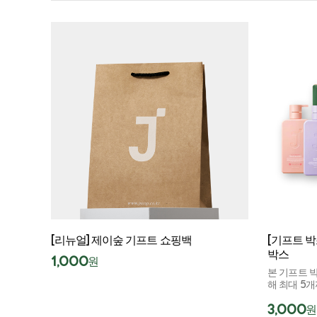
[리뉴얼] 제이숲 기프트 쇼핑백
[기프트 박
박스
1,000
원
본 기프트 
해 최대 5
3,000
원