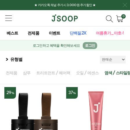
★ 카카오톡 채널 추가시 3,000원 추가할인 ★
0
베스트
전제품
이벤트
단백질2X
여름휴가_야호-!
로그인하고 혜택을 확인해보세요
로그인
유형별
전제품
샴푸
트리트먼트 / 헤어팩
오일 / 에센스
염색 / 스타일
29
37
%
%