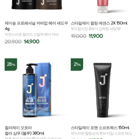
제이숲 프로페셔널 커버업 헤어 섀도우
스타일제이 컬링 에센스 2X 150ml
4g
부드럽지만 2배 더 강력한 세팅력!
자연스러운 컬러의 고밀착 헤어 커버
19,000
11,900
20,900
14,900
28
21
%
%
컬러제이 오로라
스타일제이 포맨 소프트왁스 150ml
컬러 샴푸 (블루) 380ml
부드러운 발림성의 튜브 타입 소프트 왁스