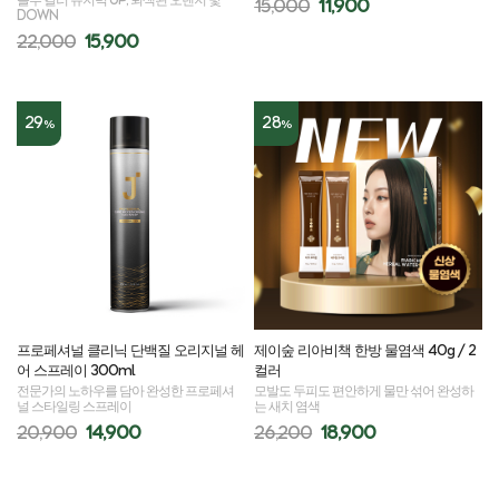
블루 컬러 유지력 UP, 퇴색된 오렌지 빛
15,000
11,900
DOWN
22,000
15,900
29
28
%
%
프로페셔널 클리닉 단백질 오리지널 헤
제이숲 리아비책 한방 물염색 40g / 2
어 스프레이 300ml
컬러
전문가의 노하우를 담아 완성한 프로페셔
모발도 두피도 편안하게 물만 섞어 완성하
널 스타일링 스프레이
는 새치 염색
20,900
14,900
26,200
18,900