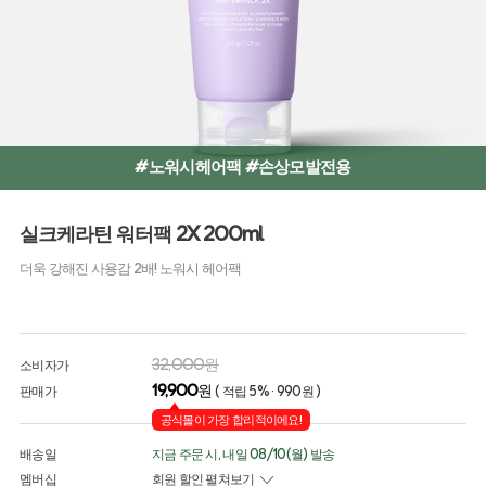
#노워시헤어팩 #손상모발전용
실크케라틴 워터팩 2X 200ml
더욱 강해진 사용감 2배! 노워시 헤어팩
32,000원
소비자가
19,900
원
판매가
( 적립 5% · 990원 )
공식몰이 가장 합리적이에요!
배송일
지금 주문 시, 내일 08/10(월) 발송
멤버십
회원 할인 펼쳐보기