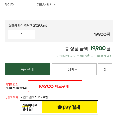
무이자
카드사 확인
실크케라틴 워터팩 2X 200ml
19,900
원
19,900
총 상품 금액
원
단 하나만 사도 무료배송! (일부 품목 제외)
즉시구매
장바구니
찜
[ 결제혜택 ]
포인트 결제시 1% 적립!