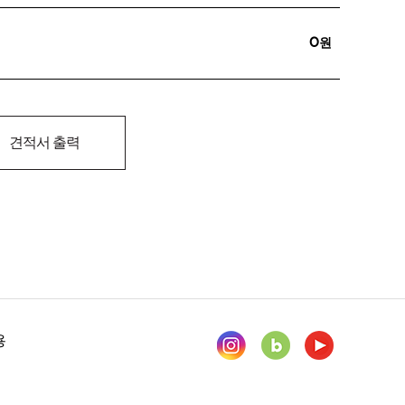
0원
견적서 출력
용