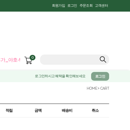
회원가입
로그인
주문조회
고객센터
0
가_야호-!
로그인하시고 혜택을 확인해보세요
로그인
HOME
> CART
적립
금액
배송비
취소