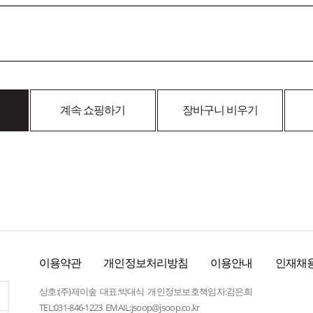
계속 쇼핑하기
장바구니 비우기
이용약관
개인정보처리방침
이용안내
인재채
상호:(주)제이숲 대표:박대식 개인정보보호책임자:김은희
TEL:031-846-1223 EMAIL:jsoop@jsoop.co.kr