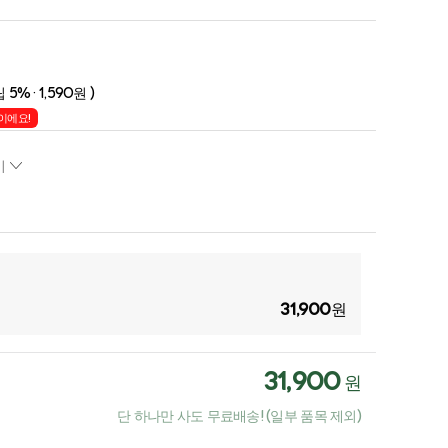
 5% · 1,590원 )
이에요!
기
31,900
원
31,900
원
단 하나만 사도 무료배송! (일부 품목 제외)