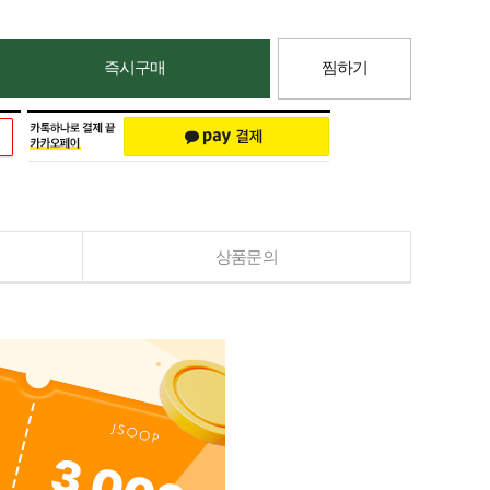
즉시구매
찜하기
상품문의