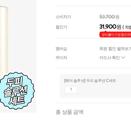
53,700원
소비자가
31,900
원
할인가
( 적립
공식몰이 가장 합리적
멤버십
회원 할인 펼쳐보
무이자
카드사 확인
[헤어 솔루션] 두피 솔루션 C세트
총 상품 금액