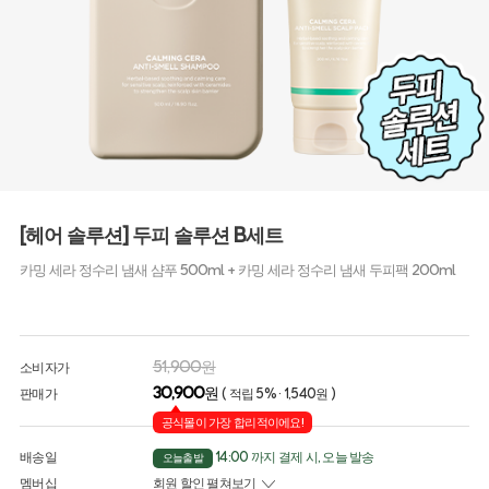
[헤어 솔루션] 두피 솔루션 B세트
카밍 세라 정수리 냄새 샴푸 500ml + 카밍 세라 정수리 냄새 두피팩 200ml
51,900원
소비자가
30,900
원
판매가
( 적립 5% · 1,540원 )
공식몰이 가장 합리적이에요!
배송일
14:00 까지 결제 시, 오늘 발송
오늘출발
멤버십
회원 할인 펼쳐보기