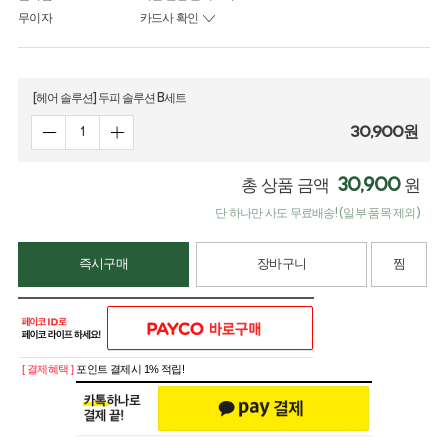
무이자
카드사 확인
[헤어 솔루션] 두피 솔루션 B세트
30,900
원
30,900
총 상품 금액
원
단 하나만 사도 무료배송! (일부 품목 제외)
즉시구매
장바구니
찜
[ 결제혜택 ]
포인트 결제시 1% 적립!