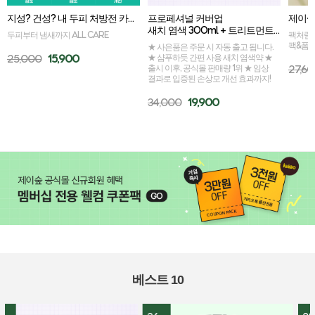
셔널 커버업 
제이숲 리아비책 쌀떡/쑥떡 팩폼 120g
300ml + 트리트먼트 50ml 증정
피치 에디션 10
팩처럼 바르고, 폼처럼 씻어내는 60초
팩&폼케어
은 주문 시 자동 출고 됩니다.
달콤쌉쌀 복숭아향
듯 간편 사용 새치 염색약 ★
충전
, 공식몰 판매량 1위 ★ 임상
27,600
15,900
입증된 손상모 개선 효과까지!
31,900
22,9
0
19,900
베스트 10