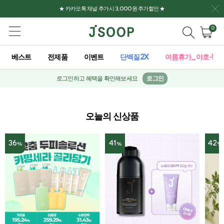
★ 카카오톡 채널 추가시 3,000원 추가할인 ★
0
베스트
전제품
이벤트
단백질2X
여름휴가_야호-!
로그인하고 혜택을 확인해보세요
로그인
오늘의 신상품
42
28
%
%