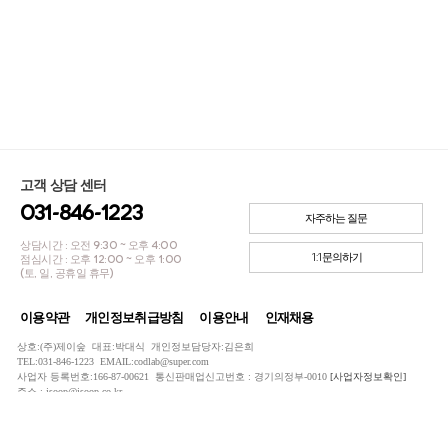
고객 상담 센터
031-846-1223
자주하는 질문
상담시간 : 오전 9:30 ~ 오후 4:00
1:1문의하기
점심시간 : 오후 12:00 ~ 오후 1:00
(토, 일, 공휴일 휴무)
이용약관
개인정보취급방침
이용안내
인재채용
상호:(주)제이숲 대표:박대식 개인정보담당자:김은희
TEL:031-846-1223 EMAIL:codlab@super.com
사업자 등록번호:166-87-00621 통신판매업신고번호 : 경기의정부-0010
[사업자정보확인]
주소 : jsoop@jsoop.co.kr
COPYRIGHTⓒ JSOOP ALL RIGHTS RESERVED.