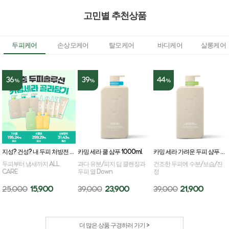
고민별 추천상품
두피케어
손상모케어
탈모케어
바디케어
살롱케어
36
39
44
%
%
%
지성? 건성? 내 두피 처방전 카밍세라 골라담기
카밍 세라 쿨 샴푸 1000ml
카밍 세라 가려운 두피 샴푸 1000ml
두피부터 냄새까지 ALL
과다 유분/피지 딥 클렌징과
건조한 두피에 수분/보습/진
CARE
두피 열 Down
정
25,000
15,900
39,000
23,900
39,000
21,900
더 많은 상품 구경하러 가기 >