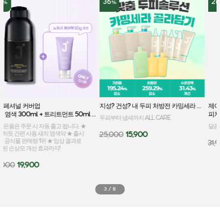
36
28
%
%
지성? 건성? 내 두피 처방전 카밍세라 골라담기
제이숲 실크 케라틴 단백질 샴푸 
피치 에디션 1000ml
두피부터 냄새까지 ALL CARE
달콤쌉쌀 복숭아향 수분+보습+단백질 충전
25,000
15,900
31,900
22,900
3
/
8