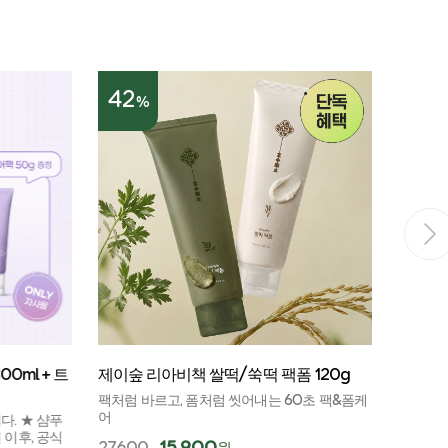
42
28
%
%
ml + 트
제이숲 리아비책 쌀떡/쑥떡 팩폼 120g
실크 케
치 에디션
팩처럼 바르고, 폼처럼 씻어내는 60초 팩&폼케
어
. ★ 샴푸
달콤쌉쌀 
이후, 공식