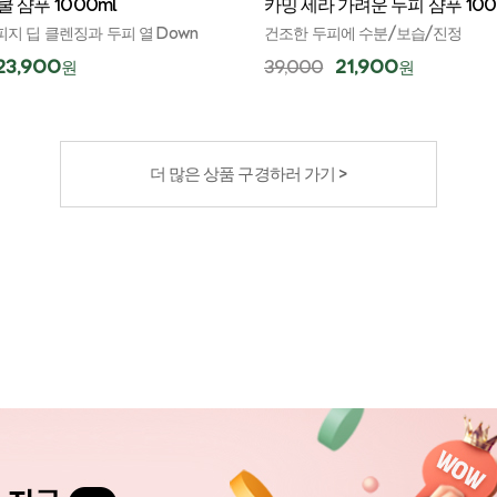
쿨 샴푸 1000ml
카밍 세라 가려운 두피 샴푸 100
피지 딥 클렌징과 두피 열 Down
건조한 두피에 수분/보습/진정
23,900
21,900
39,000
원
원
더 많은 상품 구경하러 가기 >