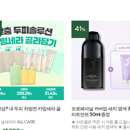
41
%
성? 내 두피 처방전 카밍세라 골
프로페셔널 커버업 새치 염색 300
리트먼트 50ml 증정
새까지 ALL CARE
★ 사은품은 주문 시 자동 출고 됩니다
하듯 간편 사용 새치 염색약 ★ 출시 