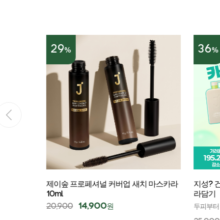
29
36
%
%
 바캉스박
제이숲 프로페셔널 커버업 새치 마스카라
지성? 건
10ml
라담기
14,900
20,900
원
 필수템 7
두피부터 냄