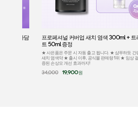
 골라담
프로페셔널 커버업 새치 염색 300ml + 트리트
트 50ml 증정
★ 사은품은 주문 시 자동 출고 됩니다. ★ 샴푸하듯 간편 사용
새치 염색약 ★ 출시 이후, 공식몰 판매량 1위 ★ 임상 결과로 
증된 손상모 개선 효과까지!
19,900
34,000
원