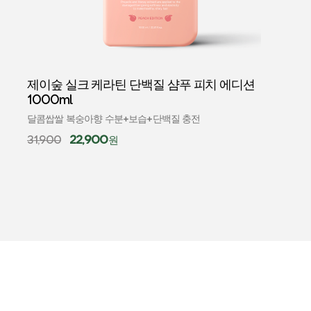
제이숲 실크 케라틴 단백질 샴푸 피치 에디션
카밍 세
1000ml
과도한 
달콤쌉쌀 복숭아향 수분+보습+단백질 충전
39,00
22,900
31,900
원