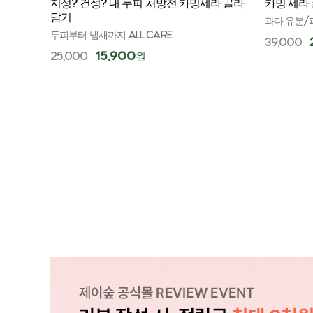
지성? 건성? 내 두피 처방전 카밍세라 골라
카밍 세라 
담기
과다 유분/
두피부터 냄새까지 ALL CARE
39,000
15,900
25,000
원