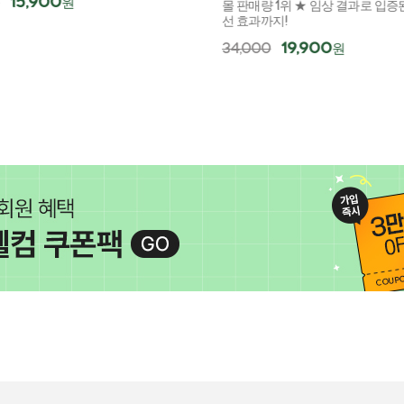
15,900
원
몰 판매량 1위 ★ 임상 결과로 입증된
선 효과까지!
19,900
34,000
원