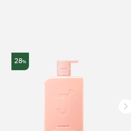
28
39
%
%