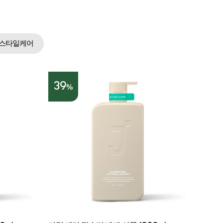
스타일케어
39
37
%
%