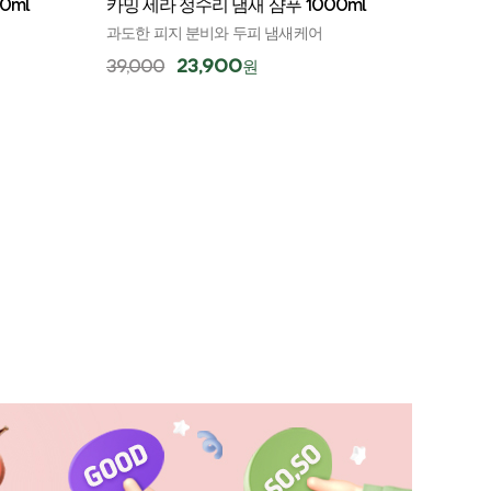
0ml
카밍 세라 정수리 냄새 샴푸 1000ml
실크 케라
기
과도한 피지 분비와 두피 냄새케어
★담을수록 더
23,900
39,000
원
30g이 증정
1
27,000