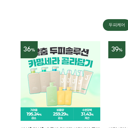
두피케어
36
39
%
%