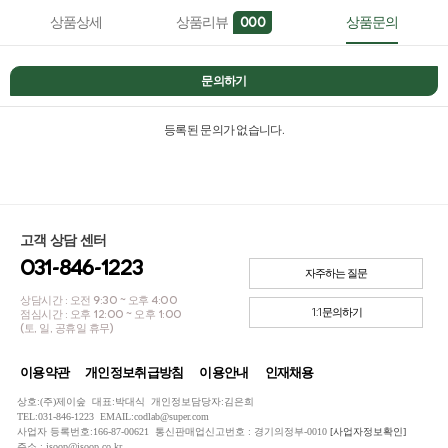
상품상세
상품리뷰
상품문의
000
문의하기
등록된 문의가 없습니다.
고객 상담 센터
031-846-1223
자주하는 질문
상담시간 : 오전 9:30 ~ 오후 4:00
1:1문의하기
점심시간 : 오후 12:00 ~ 오후 1:00
(토, 일, 공휴일 휴무)
이용약관
개인정보취급방침
이용안내
인재채용
상호:(주)제이숲 대표:박대식 개인정보담당자:김은희
TEL:031-846-1223 EMAIL:codlab@super.com
사업자 등록번호:166-87-00621 통신판매업신고번호 : 경기의정부-0010
[사업자정보확인]
주소 : jsoop@jsoop.co.kr