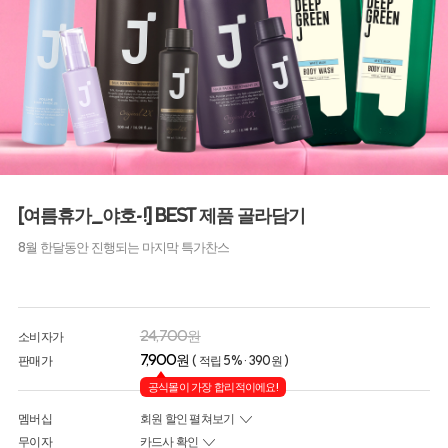
[여름휴가_야호-!] BEST 제품 골라담기
8월 한달동안 진행되는 마지막 특가찬스
24,700원
소비자가
7,900원
판매가
( 적립 5% · 390원 )
공식몰이 가장 합리적이에요!
멤버십
회원 할인 펼쳐보기
무이자
카드사 확인