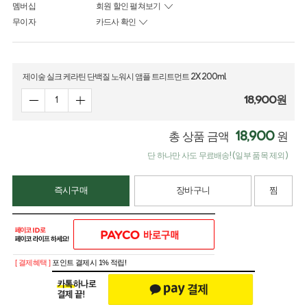
멤버십
회원 할인 펼쳐보기
무이자
카드사 확인
제이숲 실크 케라틴 단백질 노워시 앰플 트리트먼트 2X 200ml
18,900
원
18,900
총 상품 금액
원
단 하나만 사도 무료배송! (일부 품목 제외)
즉시구매
장바구니
찜
[ 결제혜택 ]
포인트 결제시 1% 적립!