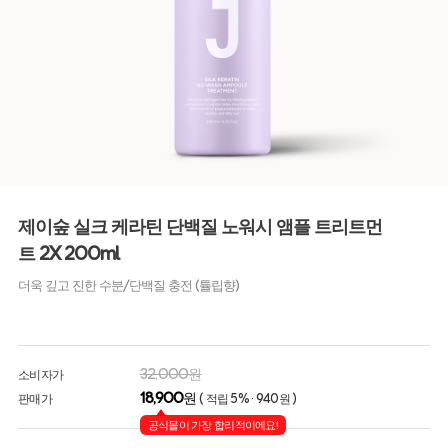
제이숲 실크 케라틴 단백질 노워시 앰플 트리트먼
트 2X 200ml
더욱 깊고 진한 수분/단백질 충전 (튤립향)
32,000원
소비자가
18,900
원
판매가
( 적립 5% · 940원 )
공식몰이 가장 합리적이에요!