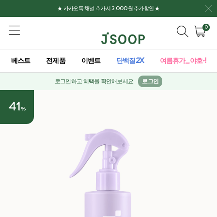
★ 카카오톡 채널 추가시 3,000원 추가할인 ★
0
베스트
전제품
이벤트
단백질2X
여름휴가_야호-!
로그인하고 혜택을 확인해보세요
로그인
41
%