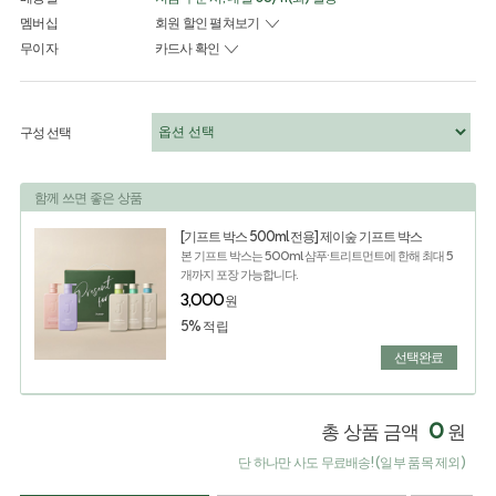
멤버십
회원 할인 펼쳐보기
무이자
카드사 확인
구성 선택
함께 쓰면 좋은 상품
[기프트 박스 500ml 전용] 제이숲 기프트 박스
본 기프트 박스는 500ml 샴푸·트리트먼트에 한해 최대 5
개까지 포장 가능합니다.
3,000
원
5% 적립
선택완료
0
총 상품 금액
원
단 하나만 사도 무료배송! (일부 품목 제외)