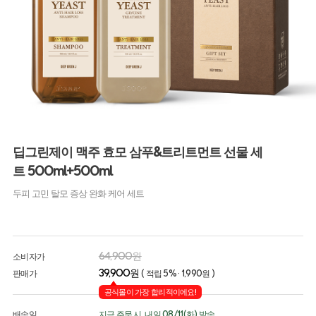
딥그린제이 맥주 효모 삼푸&트리트먼트 선물 세
트 500ml+500ml
두피 고민 탈모 증상 완화 케어 세트
64,900원
소비자가
39,900원
판매가
( 적립 5% · 1,990원 )
공식몰이 가장 합리적이에요!
배송일
지금 주문 시, 내일 08/11(화) 발송