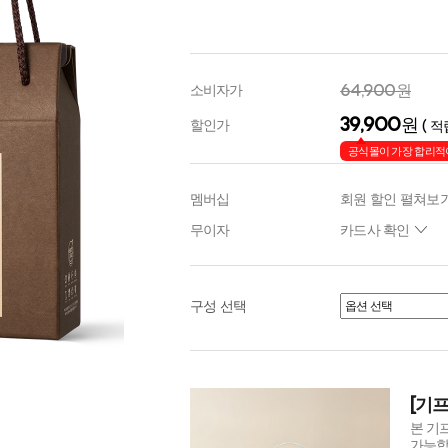
64,900원
소비자가
39,900
원
할인가
( 적
공식몰이 가장 합리적
멤버십
회원 할인 펼쳐보
무이자
카드사 확인
구성 선택
[기프
본 기
가능합