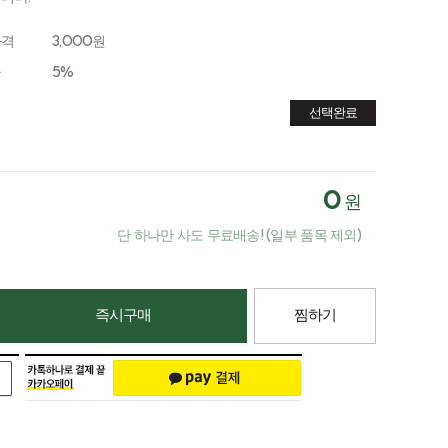
가격
3,000원
금
5%
선택완료
0
원
단 하나만 사도 무료배송! (일부 품목 제외)
즉시구매
찜하기