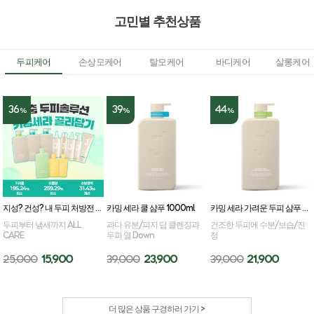
고민별 추천상품
두피케어
손상모케어
탈모케어
바디케어
살롱케어
36
39
44
%
%
%
지성? 건성? 내 두피 처방전 카밍세라 골라담기
카밍 세라 쿨 샴푸 1000ml
카밍 세라 가려운 두피 샴푸 1000ml
두피부터 냄새까지 ALL
과다 유분/피지 딥 클렌징과
건조한 두피에 수분/보습/진
CARE
두피 열 Down
정
25,000
15,900
39,000
23,900
39,000
21,900
더 많은 상품 구경하러 가기 >