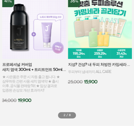
41
36
%
%
프로페셔널 커버업 
지성? 건성? 내 두피 처방전 카밍세라 골라담기
새치 염색 300ml + 트리트먼트 50ml 증정
두피부터 냄새까지 ALL CARE
★ 사은품은 주문 시 자동 출고 됩니다. ★
샴푸하듯 간편 사용 새치 염색약 ★ 출시
25,000
15,900
이후, 공식몰 판매량 1위 ★ 임상 결과로
입증된 손상모 개선 효과까지!
34,000
19,900
2
/
8