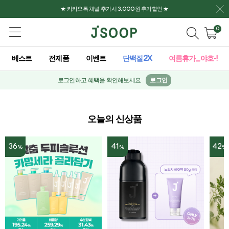
★ 카카오톡 채널 추가시 3,000원 추가할인 ★
0
베스트
전제품
이벤트
단백질2X
여름휴가_야호-!
로그인하고 혜택을 확인해보세요
로그인
오늘의 신상품
36
41
42
%
%
%