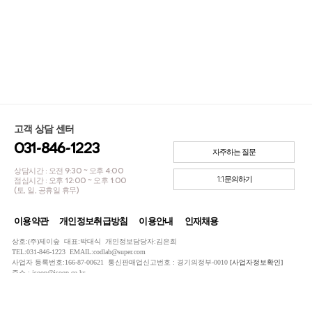
고객 상담 센터
031-846-1223
자주하는 질문
상담시간 : 오전 9:30 ~ 오후 4:00
1:1문의하기
점심시간 : 오후 12:00 ~ 오후 1:00
(토, 일, 공휴일 휴무)
이용약관
개인정보취급방침
이용안내
인재채용
상호:(주)제이숲 대표:박대식 개인정보담당자:김은희
TEL:031-846-1223 EMAIL:codlab@super.com
사업자 등록번호:166-87-00621 통신판매업신고번호 : 경기의정부-0010
[사업자정보확인]
주소 : jsoop@jsoop.co.kr
COPYRIGHTⓒ JSOOP ALL RIGHTS RESERVED.