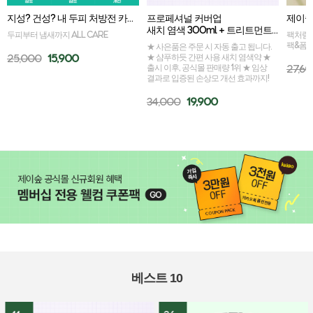
지성? 건성? 내 두피 처방전 카밍세라 골라담기
프로페셔널 커버업 
새치 염색 300ml + 트리트먼트 50ml 증정
두피부터 냄새까지 ALL CARE
팩처럼 
팩&폼
★ 사은품은 주문 시 자동 출고 됩니다.
25,000
15,900
★ 샴푸하듯 간편 사용 새치 염색약 ★
출시 이후, 공식몰 판매량 1위 ★ 임상
27,6
결과로 입증된 손상모 개선 효과까지!
34,000
19,900
베스트 10