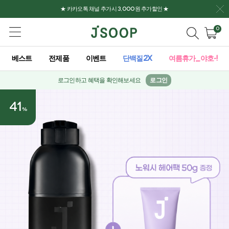
★ 카카오톡 채널 추가시 3,000원 추가할인 ★
0
베스트
전제품
이벤트
단백질2X
여름휴가_야호-!
로그인하고 혜택을 확인해보세요
로그인
41
%