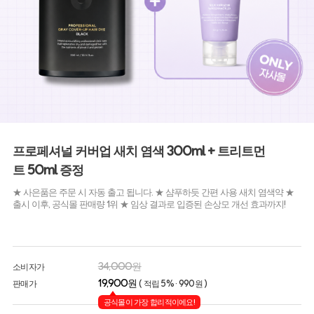
프로페셔널 커버업 새치 염색 300ml + 트리트먼
트 50ml 증정
★ 사은품은 주문 시 자동 출고 됩니다. ★ 샴푸하듯 간편 사용 새치 염색약 ★
출시 이후, 공식몰 판매량 1위 ★ 임상 결과로 입증된 손상모 개선 효과까지!
34,000원
소비자가
19,900원
판매가
( 적립 5% · 990원 )
공식몰이 가장 합리적이에요!