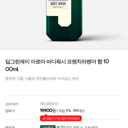
딥그린제이 아로마 바디워시 프렌치라벤더 향 10
00ml
풍부한 거품, 식물성 계면활성제로 자극없는 세정
30,000원
소비자가
19,900
원
판매가
( 적립 5% · 990원 )
공식몰이 가장 합리적이에요!
배송일
14:00 까지 결제 시, 오늘 발송
오늘출발