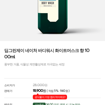
딥그린제이 네이처 바디워시 화이트머스크 향 10
00ml
풍부한 거품, 식물성 계면활성제로 자극없는 세정
28,000원
소비자가
18,900
원
판매가
( 적립 5% · 940원 )
공식몰이 가장 합리적이에요!
배송일
14:00 까지 결제 시, 오늘 발송
오늘출발