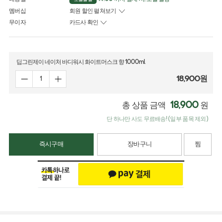
멤버십
회원 할인 펼쳐보기
무이자
카드사 확인
딥그린제이 네이처 바디워시 화이트머스크 향 1000ml
18,900
원
18,900
총 상품 금액
원
단 하나만 사도 무료배송! (일부 품목 제외)
즉시구매
장바구니
찜