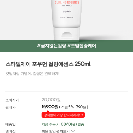
#굳지않는컬링 #모발집중케어
스타일제이 포우먼 컬링에센스 250ml
깃털처럼 가볍게, 컬링은 완벽하게!
20,000원
소비자가
15,900
원
판매가
( 적립 5% · 790원 )
공식몰이 가장 합리적이에요!
배송일
지금 주문 시, 08/10(월) 발송
멤버십
회원 할인 펼쳐보기