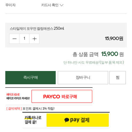
무이자
카드사 확인
스타일제이 포우먼 컬링에센스 250ml
15,900
원
15,900
총 상품 금액
원
단 하나만 사도 무료배송! (일부 품목 제외)
즉시구매
장바구니
찜
[ 결제혜택 ]
포인트 결제시 1% 적립!