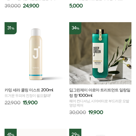
39,000
24,900
5,000
31
34
%
%
카밍 세라 쿨링 미스트 200ml
딥그린제이 아로마 트리트먼트 일랑일
랑 향 1000ml
뜨거운 두피에 진정이 필요할때!
헤어 컨디셔닝, 시어버터로 부드러운 모발
22,900
15,900
영양 케어
30,000
19,900
41
29
%
%