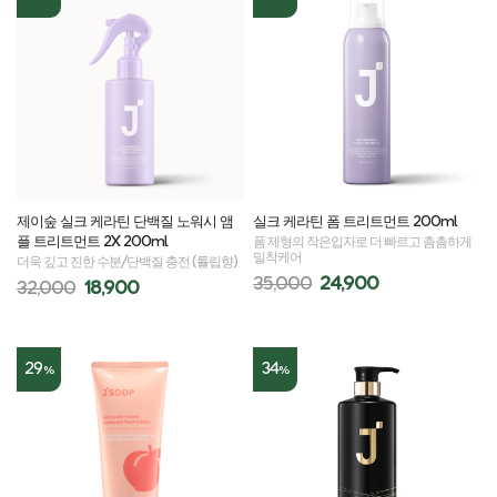
제이숲 실크 케라틴 단백질 노워시 앰
실크 케라틴 폼 트리트먼트 200ml
플 트리트먼트 2X 200ml
폼 제형의 작은입자로 더 빠르고 촘촘하게
밀착케어
더욱 깊고 진한 수분/단백질 충전 (튤립향)
35,000
24,900
32,000
18,900
29
34
%
%