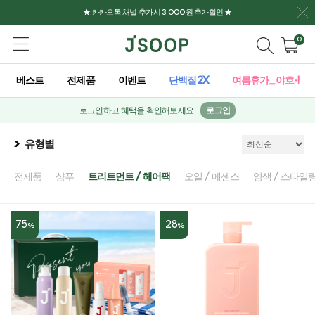
★ 카카오톡 채널 추가시 3,000원 추가할인 ★
0
베스트
전제품
이벤트
단백질2X
여름휴가_야호-!
로그인하고 혜택을 확인해보세요
로그인
유형별
전제품
샴푸
트리트먼트 / 헤어팩
오일 / 에센스
염색 / 스타일
75
28
%
%