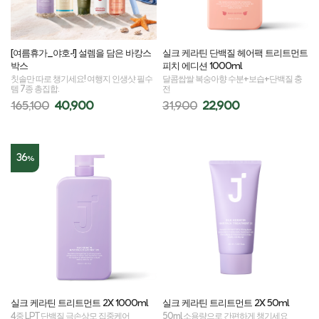
[여름휴가_야호-!] 설렘을 담은 바캉스
실크 케라틴 단백질 헤어팩 트리트먼트
박스
피치 에디션 1000ml
칫솔만 따로 챙기세요! 여행지 인생샷 필수
달콤쌉쌀 복숭아향 수분+보습+단백질 충
템 7종 총집합.
전
165,100
40,900
31,900
22,900
36
%
실크 케라틴 트리트먼트 2X 1000ml
실크 케라틴 트리트먼트 2X 50ml
4중 LPT 단백질 극손상모 집중케어
50ml 소용량으로 간편하게 챙기세요