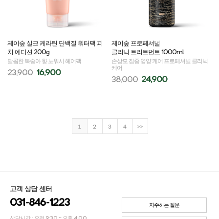
제이숲 실크 케라틴 단백질 워터팩 피
제이숲 프로페셔널
치 에디션 200g
클리닉 트리트먼트 1000ml
달콤한 복숭아 향 노워시 헤어팩
손상모 집중 영양 케어 프로페셔널 클리닉
케어
23,900
16,900
38,000
24,900
1
2
3
4
>>
고객 상담 센터
031-846-1223
자주하는 질문
상담시간 : 오전 9:30 ~ 오후 4:00