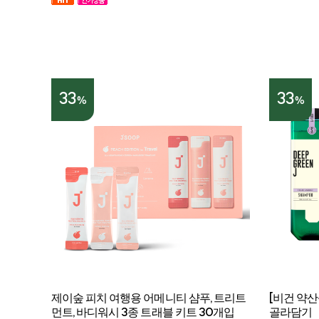
33
33
%
%
제이숲 피치 여행용 어메니티 샴푸, 트리트
[비건 약
먼트, 바디워시 3종 트래블 키트 30개입
골라담기