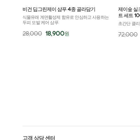
비건 딥그린제이 샴푸 4종 골라담기
제이숲 실
트 세트 10
식물유래 계면활성제 함유로 안심하고 사용하는
두피 모발 케어 샴푸
초간단 클리
28,000
18,900
원
72,000
고객 상담 센터