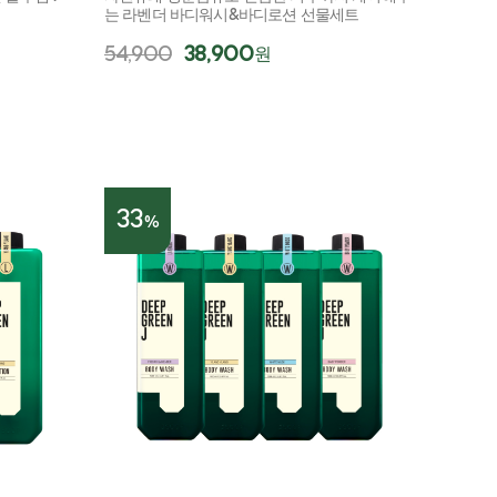
는 라벤더 바디워시&바디로션 선물세트
54,900
38,900
원
33
%