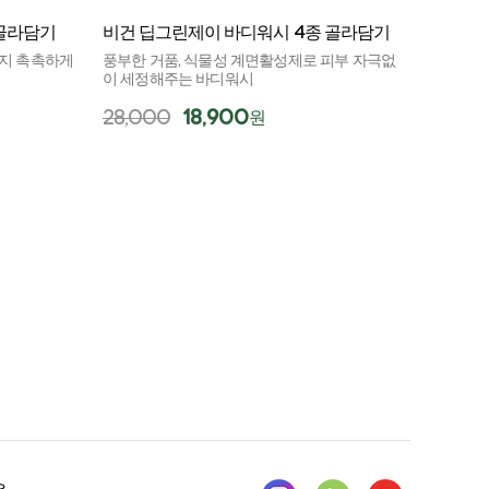
 골라담기
비건 딥그린제이 바디워시 4종 골라담기
까지 촉촉하게
풍부한 거품, 식물성 계면활성제로 피부 자극없
이 세정해주는 바디워시
28,000
18,900
원