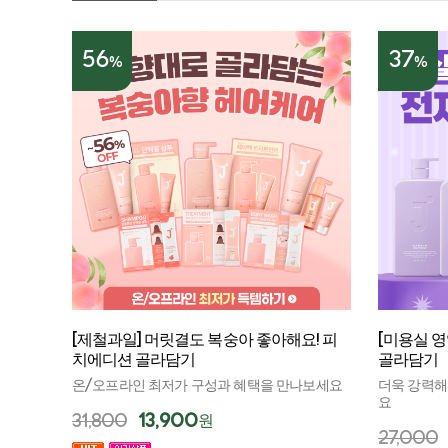
56
37
%
%
[제철과일] 머릿결도 복숭아 좋아해요! 피
[미용실 영
치에디션 골라담기
골라담기
온/오프라인 최저가 구성과 혜택을 만나보세요
더욱 강력해
요
31,800
13,900
원
27,000