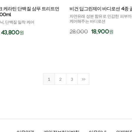
크 케라틴 단백질 샴푸 트리트먼
비건 딥그린제이 바디로션 4종
00ml
자연유래 성분 함유로 민감한 피부
케어해주는 바디로션
닉, 단백질 밀착 케어
28,000
18,900
원
43,800
원
1
2
3
>>