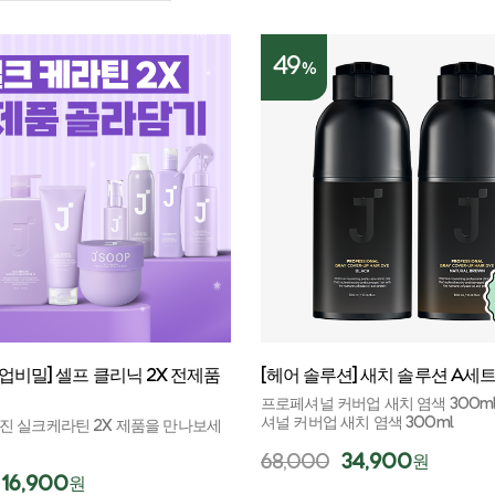
49
%
업비밀] 셀프 클리닉 2X 전제품
[헤어 솔루션] 새치 솔루션 A세
프로페셔널 커버업 새치 염색 300ml
셔널 커버업 새치 염색 300ml
진 실크케라틴 2X 제품을 만나보세
68,000
34,900
원
16,900
원