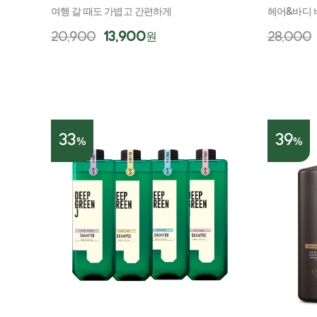
여행 갈 때도 가볍고 간편하게
헤어&바디 
20,900
13,900
28,000
원
33
39
%
%