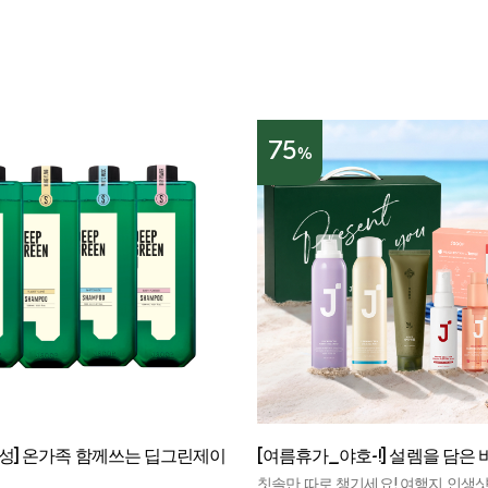
75
%
산성] 온가족 함께쓰는 딥그린제이
[여름휴가_야호-!] 설렘을 담은
칫솔만 따로 챙기세요! 여행지 인생샷