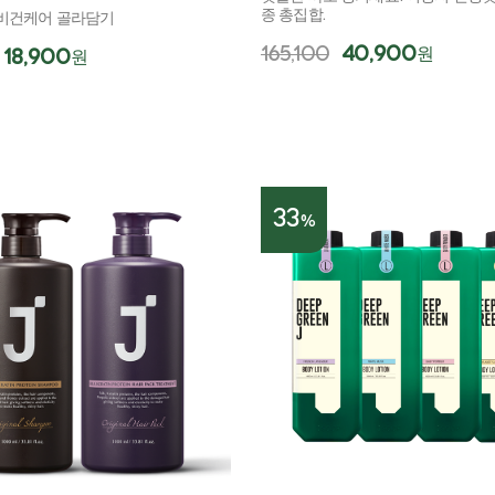
종 총집합.
비건케어 골라담기
165,100
40,900
원
18,900
원
33
%