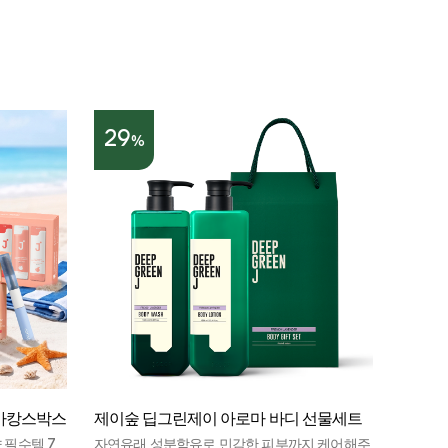
29
%
 바캉스박스
제이숲 딥그린제이 아로마 바디 선물세트
 필수템 7
자연유래 성분함유로 민감한 피부까지 케어해주