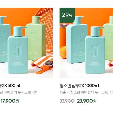
29
%
2X 500ml
청소년 샴푸2X 1000ml
년 아이들의 두피고민 케어
사춘기,청소년 아이들의 두피고민 케
17,900
33,900
23,900
원
원