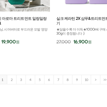
 아로마 트리트먼트 일랑일랑
실크 케라틴 2X 샴푸&트리트먼
l
기
닝, 시어버터로 부드러운 모발 영양
★담을수록 더 이득★1000ml 구매
30g이 증정됩니다 :)
19,900
27,000
16,900
원
원
1
2
3
4
5
6
7
8
9
10
>
>>