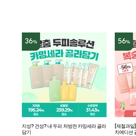
36
56
%
%
지성? 건성? 내 두피 처방전 카밍세라 골라
[제철과일]
담기
치에디션 