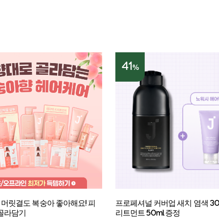
41
%
 머릿결도 복숭아 좋아해요! 피
프로페셔널 커버업 새치 염색 300
골라담기
리트먼트 50ml 증정