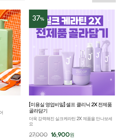
37
%
[미용실 영업비밀] 셀프 클리닉 2X 전제품
골라담기
어
더욱 강력해진 실크케라틴 2X 제품을 만나보세
요
27,000
16,900
원