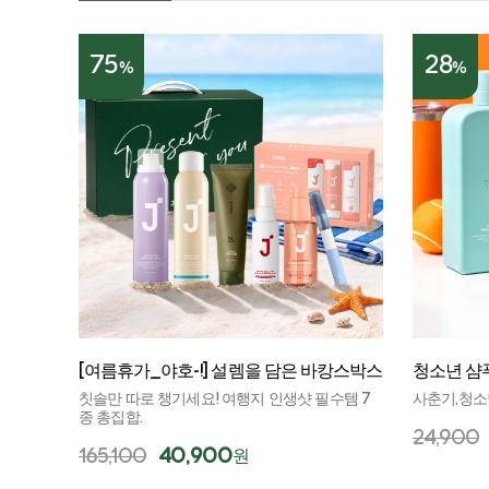
75
28
%
%
[여름휴가_야호-!] 설렘을 담은 바캉스박스
청소년 샴푸
칫솔만 따로 챙기세요! 여행지 인생샷 필수템 7
사춘기,청소
종 총집합.
24,900
165,100
40,900
원