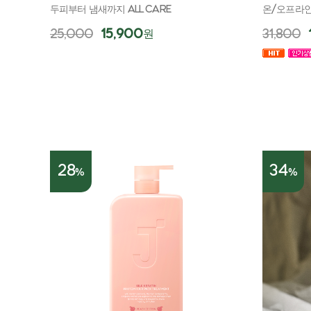
두피부터 냄새까지 ALL CARE
온/오프라인
25,000
15,900
31,800
원
28
34
%
%