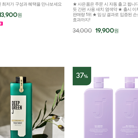
 최저가 구성과 혜택을 만나보세요
★ 사은품은 주문 시 자동 출고 됩니다
듯 간편 사용 새치 염색약 ★ 출시 이
13,900
원
판매량 1위 ★ 임상 결과로 입증된 
효과까지!
34,000
19,900
원
37
%