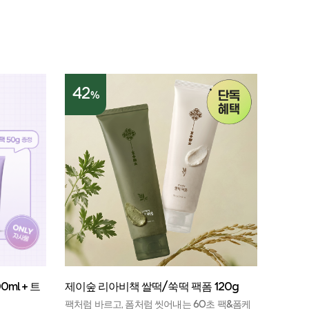
42
%
ml + 트
제이숲 리아비책 쌀떡/쑥떡 팩폼 120g
팩처럼 바르고, 폼처럼 씻어내는 60초 팩&폼케