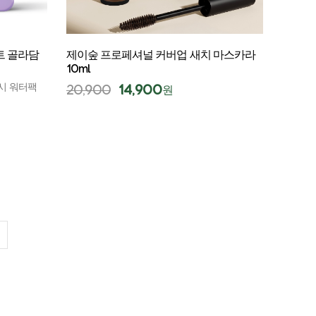
트 골라담
제이숲 프로페셔널 커버업 새치 마스카라
10ml
 시 워터팩
20,900
14,900
원