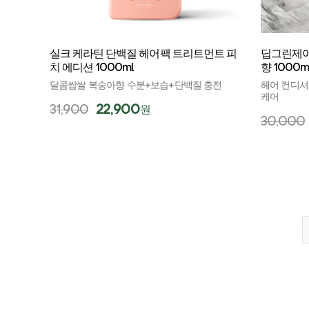
실크 케라틴 단백질 헤어팩 트리트먼트 피
딥그린제이
치 에디션 1000ml
향 1000m
달콤쌉쌀 복숭아향 수분+보습+단백질 충전
헤어 컨디셔
케어
31,900
22,900
원
30,000