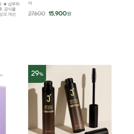
어
. ★ 샴푸하
후, 공식몰
27,600
15,900
원
손상모 개선
29
%