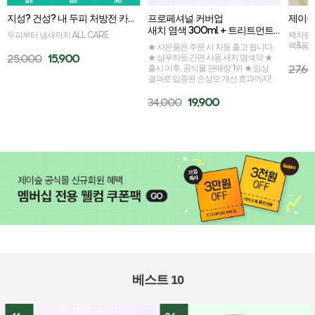
지성? 건성? 내 두피 처방전 카밍세라 골라담기
프로페셔널 커버업 
새치 염색 300ml + 트리트먼트 50ml 증정
두피부터 냄새까지 ALL CARE
팩처럼 
팩&폼
★ 사은품은 주문 시 자동 출고 됩니다.
25,000
15,900
★ 샴푸하듯 간편 사용 새치 염색약 ★
출시 이후, 공식몰 판매량 1위 ★ 임상
27,6
결과로 입증된 손상모 개선 효과까지!
34,000
19,900
베스트 10