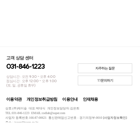
고객 상담 센터
031-846-1223
자주하는 질문
상담시간 : 오전 9:30 ~ 오후 4:00
1:1문의하기
점심시간 : 오후 12:00 ~ 오후 1:00
(토, 일, 공휴일 휴무)
이용약관
개인정보취급방침
이용안내
인재채용
상호:(주)제이숲 대표:박대식 개인정보담당자:김은희
TEL:031-846-1223 EMAIL:codlab@super.com
사업자 등록번호:166-87-00621 통신판매업신고번호 : 경기의정부-0010
[사업자정보확인]
주소 : jsoop@jsoop.co.kr
COPYRIGHTⓒ JSOOP ALL RIGHTS RESERVED.