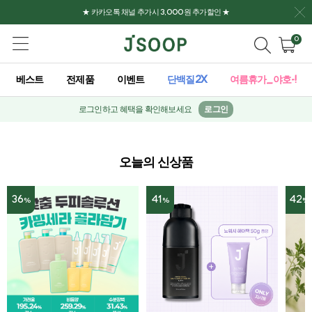
★ 카카오톡 채널 추가시 3,000원 추가할인 ★
0
베스트
전제품
이벤트
단백질2X
여름휴가_야호-!
로그인하고 혜택을 확인해보세요
로그인
오늘의 신상품
36
41
42
%
%
%