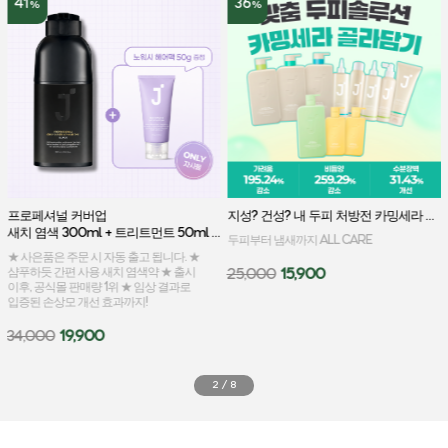
41
36
%
%
프로페셔널 커버업 
지성? 건성? 내 두피 처방전 카밍세라 골라담기
새치 염색 300ml + 트리트먼트 50ml 증정
두피부터 냄새까지 ALL CARE
★ 사은품은 주문 시 자동 출고 됩니다. ★
샴푸하듯 간편 사용 새치 염색약 ★ 출시
25,000
15,900
이후, 공식몰 판매량 1위 ★ 임상 결과로
입증된 손상모 개선 효과까지!
34,000
19,900
2
/
8