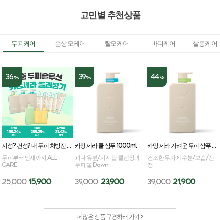
고민별 추천상품
두피케어
손상모케어
탈모케어
바디케어
살롱케어
36
39
44
%
%
%
지성? 건성? 내 두피 처방전 카밍세라 골라담기
카밍 세라 쿨 샴푸 1000ml
카밍 세라 가려운 두피 샴푸 1000ml
두피부터 냄새까지 ALL
과다 유분/피지 딥 클렌징과
건조한 두피에 수분/보습/진
CARE
두피 열 Down
정
25,000
15,900
39,000
23,900
39,000
21,900
더 많은 상품 구경하러 가기 >