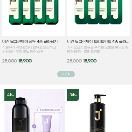
비건 딥그린제이 샴푸 4종 골라담기
비건 딥그린제이 트리트먼트 4종 골라담기
식물유래 계면활성제 함유로 안심하고
카카오닙스 함유로 푸석한 모발을 부드럽게
사용하는 두피 모발 케어 샴푸
케어해주는 트리트먼트
28,000
18,900
28,000
18,900
2
/
4
41
34
%
%