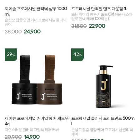
제이숲 프로페셔널 클리닉 샴푸 1000
프로페셔널 단백질 맨즈 다운펌 1L
ml
뜨는 옆머리 반복 시술도 OK! 전문가 스타
일로 완벽 케어(100회분)
손상모 집중 영양 케어 프로페셔널 클리닉
케어
31,800
22,900
38,000
24,900
29
42
%
%
제이숲 프로페셔널 커버업 헤어 섀도우
프로페셔널 클리닉 트리트먼트 500m
4g
l
자연스러운 컬러의 고밀착 헤어 커버
손상모 집중 영양 케어 프로페셔널 클리닉
케어
20,900
14,900