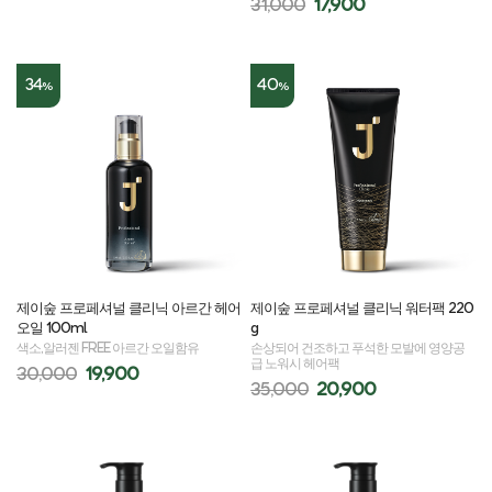
31,000
17,900
34
40
%
%
제이숲 프로페셔널 클리닉 아르간 헤어
제이숲 프로페셔널 클리닉 워터팩 220
오일 100ml
g
색소,알러젠 FREE 아르간 오일함유
손상되어 건조하고 푸석한 모발에 영양공
급 노워시 헤어팩
30,000
19,900
35,000
20,900