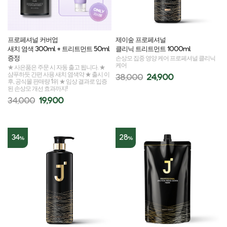
프로페셔널 커버업
제이숲 프로페셔널
새치 염색 300ml + 트리트먼트 50ml
클리닉 트리트먼트 1000ml
증정
손상모 집중 영양 케어 프로페셔널 클리닉
케어
★ 사은품은 주문 시 자동 출고 됩니다. ★
샴푸하듯 간편 사용 새치 염색약 ★ 출시 이
38,000
24,900
후, 공식몰 판매량 1위 ★ 임상 결과로 입증
된 손상모 개선 효과까지!
34,000
19,900
34
28
%
%