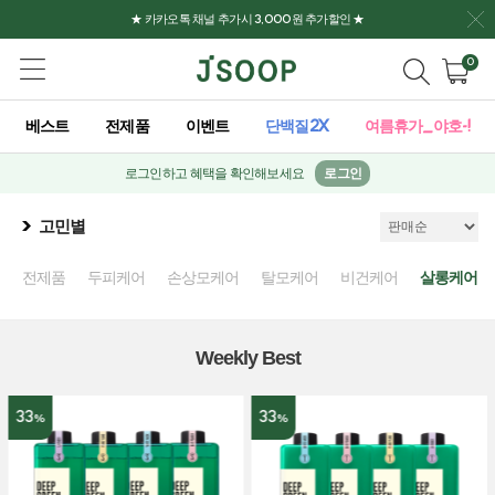
★ 카카오톡 채널 추가시 3,000원 추가할인 ★
0
베스트
전제품
이벤트
단백질2X
여름휴가_야호-!
로그인하고 혜택을 확인해보세요
로그인
고민별
전제품
두피케어
손상모케어
탈모케어
비건케어
살롱케어
Weekly Best
33
33
%
%