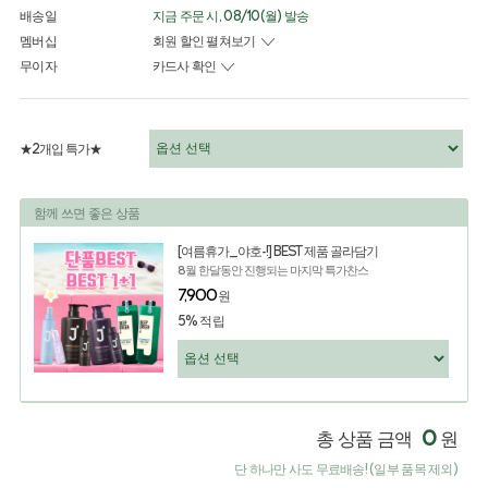
배송일
지금 주문 시, 08/10(월) 발송
멤버십
회원 할인 펼쳐보기
무이자
카드사 확인
★2개입 특가★
함께 쓰면 좋은 상품
[여름휴가_야호-!] BEST 제품 골라담기
8월 한달동안 진행되는 마지막 특가찬스
7,900
원
5% 적립
0
총 상품 금액
원
단 하나만 사도 무료배송! (일부 품목 제외)