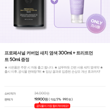
프로페셔널 커버업 새치 염색 300ml + 트리트먼
트 50ml 증정
★ 사은품은 주문 시 자동 출고 됩니다. ★ 샴푸하듯 간편 사용 새치 염색약 ★
출시 이후, 공식몰 판매량 1위 ★ 임상 결과로 입증된 손상모 개선 효과까지!
34,000원
소비자가
19,900원
판매가
( 적립 5% · 990원 )
공식몰이 가장 합리적이에요!