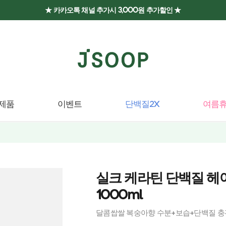
★ 카카오톡 채널 추가시 3,000원 추가할인 ★
제품
이벤트
단백질2X
여름휴
실크 케라틴 단백질 헤
1000ml
달콤쌉쌀 복숭아향 수분+보습+단백질 충