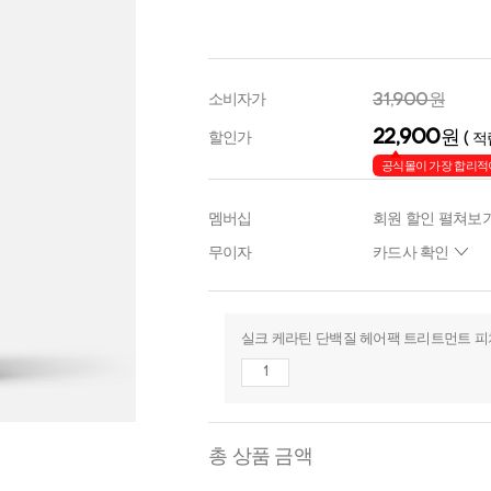
31,900원
소비자가
22,900
원
할인가
( 적
공식몰이 가장 합리적
멤버십
회원 할인 펼쳐보
무이자
카드사 확인
실크 케라틴 단백질 헤어팩 트리트먼트 피치
총 상품 금액