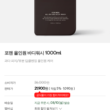
포맨 올인원 바디워시 1000ml
과다 피지/유분 딥클렌징 올인원 케어
36,000원
소비자가
21,900
원
판매가
( 적립 5% · 1,090원 )
공식몰이 가장 합리적이에요!
배송일
지금 주문 시, 08/10(월) 발송
멤버십
회원 할인 펼쳐보기