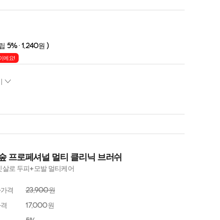
립 5% · 1,240원 )
이에요!
기
숲 프로페셔널 멀티 클리닉 브러쉬
빗살로 두피+모발 멀티케어
자가격
23,900원
가격
17,000원