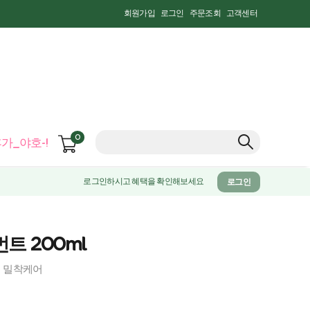
회원가입
로그인
주문조회
고객센터
0
가_야호-!
로그인하시고 혜택을 확인해보세요
로그인
트 200ml
게 밀착케어