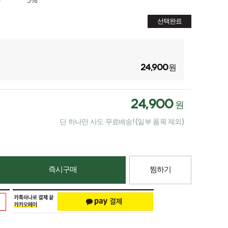
금
5%
선택완료
24,900
원
24,900
원
단 하나만 사도 무료배송! (일부 품목 제외)
즉시구매
찜하기