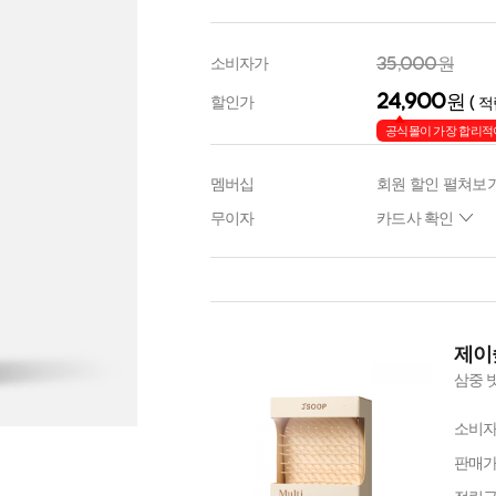
35,000원
소비자가
24,900
원
할인가
( 적
공식몰이 가장 합리적
멤버십
회원 할인 펼쳐보
무이자
카드사 확인
제이
삼중 
소비
판매