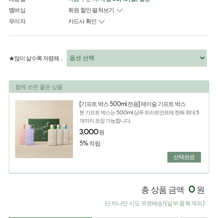
멤버십
회원 할인 펼쳐보기
무이자
카드사 확인
★많이 살수록 저렴해지는 특가★
함께 쓰면 좋은 상품
[기프트 박스 500ml 전용] 제이숲 기프트 박스
본 기프트 박스는 500ml 샴푸·트리트먼트에 한해 최대 5
개까지 포장 가능합니다.
3,000
원
5% 적립
선택완료
0
총 상품 금액
원
단 하나만 사도 무료배송! (일부 품목 제외)