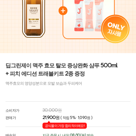
딥그린제이 맥주 효모 탈모 증상완화 샴푸 500ml
+ 피치 에디션 트래블키트 2종 증정
맥주효모의 영양성분으로 모발 보습과 두피케어
30,000원
소비자가
21,900원
판매가
( 적립 5% · 1,090원 )
공식몰이 가장 합리적이에요!
배송일
지금 주문 시, 내일 08/10(월) 발송