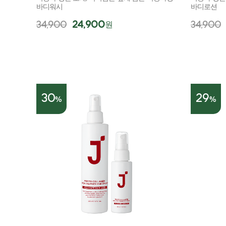
바디워시
바디로션
34,900
24,900
34,900
원
30
29
%
%