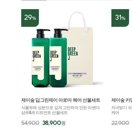
29
31
%
%
제이숲 딥그린제이 아로마 헤어 선물세트
제이숲 카밍
식물유래 성분으로 깊게 고민하여 만든 라벤더
자극받기 쉬
샴푸&트리트먼트 선물세트
케어
54,900
38,900
22,900
원