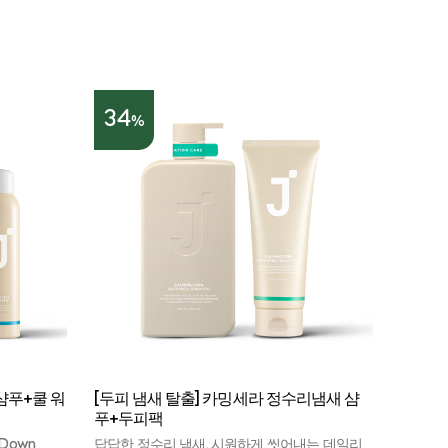
34
%
샴푸+쿨 워
[두피 냄새 탈출] 카밍세라 정수리냄새 샴
푸+두피팩
Down
답답한 정수리 냄새, 시원하게 씻어내는 데일리