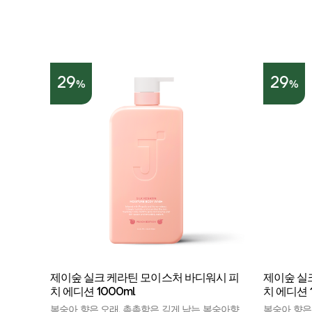
29
29
%
%
제이숲 실크 케라틴 모이스처 바디워시 피
제이숲 실
치 에디션 1000ml
치 에디션 
복숭아 향은 오래, 촉촉함은 깊게 남는 복숭아향
복숭아 향은