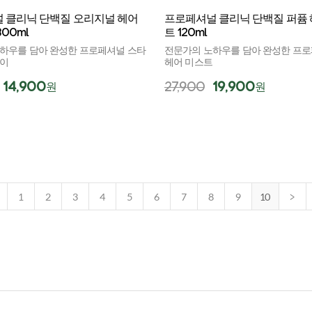
 클리닉 단백질 오리지널 헤어
프로페셔널 클리닉 단백질 퍼퓸 
00ml
트 120ml
하우를 담아 완성한 프로페셔널 스타
전문가의 노하우를 담아 완성한 프
레이
헤어 미스트
14,900
27,900
19,900
원
원
1
2
3
4
5
6
7
8
9
10
>