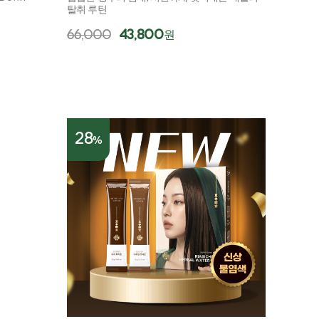
탈취 루틴
66,000
43,800
원
28
%