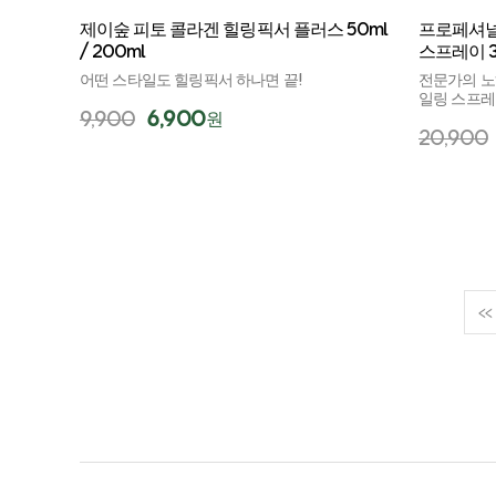
제이숲 피토 콜라겐 힐링픽서 플러스 50ml
프로페셔널
/ 200ml
스프레이 3
어떤 스타일도 힐링픽서 하나면 끝!
전문가의 노
일링 스프
9,900
6,900
원
20,900
<<