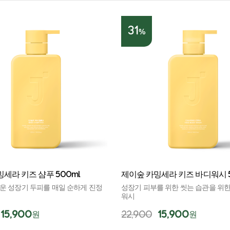
31
%
세라 키즈 샴푸 500ml
제이숲 카밍세라 키즈 바디워시 5
운 성장기 두피를 매일 순하게 진정
성장기 피부를 위한 씻는 습관을 위한
워시
15,900
22,900
15,900
원
원