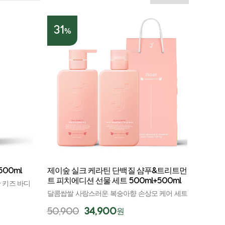
31
%
00ml
제이숲 실크 케라틴 단백질 샴푸&트리트먼
트 피치에디션 선물 세트 500ml+500ml
 키즈 바디
달콤쌉쌀 사랑스러운 복숭아향 손상모 케어 세트
50,900
34,900
원