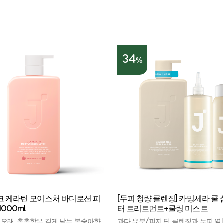
34
%
크 케라틴 모이스처 바디로션 피
[두피 청량 클렌징] 카밍세라 쿨 
1000ml
터 트리트먼트+쿨링 미스트
 오래, 촉촉함은 깊게 남는 복숭아향
과다 유분/피지 딥 클렌징과 두피 열 