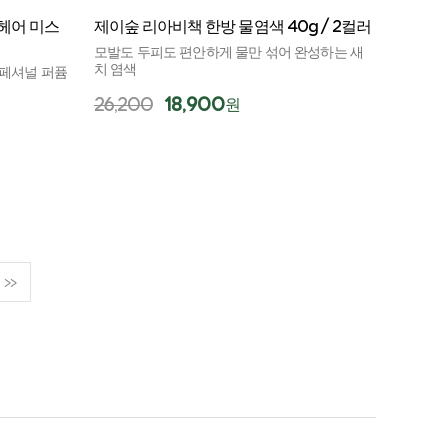
헤어 미스
제이숲 리아비책 한방 물염색 40g / 2컬러
모발도 두피도 편안하게 물만 섞어 완성하는 새
치 염색
로페셔널 퍼퓸
26,200
18,900
원
>>