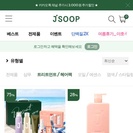
★ 카카오톡 채널 추가시 3,000원 추가할인 ★
0
베스트
전제품
이벤트
단백질2X
여름휴가_야호-!
로그인하고 혜택을 확인해보세요
로그인
유형별
전제품
샴푸
트리트먼트 / 헤어팩
오일 / 에센스
염색 / 스타일
75
28
%
%