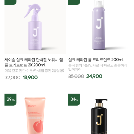
제이숲 실크 케라틴 단백질 노워시 앰
실크 케라틴 폼 트리트먼트 200ml
플 트리트먼트 2X 200ml
폼 제형의 작은입자로 더 빠르고 촘촘하게
밀착케어
더욱 깊고 진한 수분/단백질 충전 (튤립향)
35,000
24,900
32,000
18,900
29
34
%
%