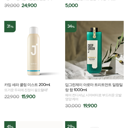
39,000
24,900
5,000
31
34
%
%
카밍 세라 쿨링 미스트 200ml
딥그린제이 아로마 트리트먼트 일랑일
랑 향 1000ml
뜨거운 두피에 진정이 필요할때!
헤어 컨디셔닝, 시어버터로 부드러운 모발
22,900
15,900
영양 케어
30,000
19,900
41
29
%
%