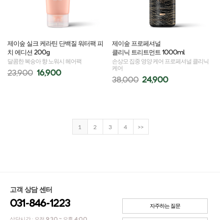
제이숲 실크 케라틴 단백질 워터팩 피
제이숲 프로페셔널
치 에디션 200g
클리닉 트리트먼트 1000ml
달콤한 복숭아 향 노워시 헤어팩
손상모 집중 영양 케어 프로페셔널 클리닉
케어
23,900
16,900
38,000
24,900
1
2
3
4
>>
고객 상담 센터
031-846-1223
자주하는 질문
상담시간 : 오전 9:30 ~ 오후 4:00