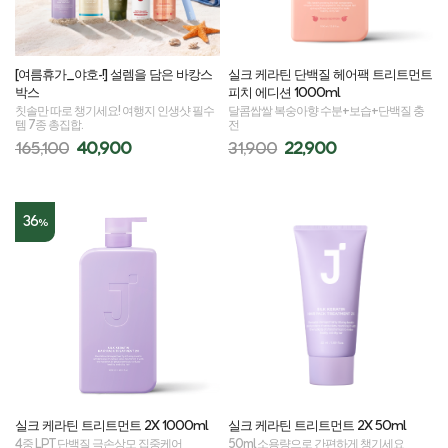
[여름휴가_야호-!] 설렘을 담은 바캉스
실크 케라틴 단백질 헤어팩 트리트먼트
박스
피치 에디션 1000ml
칫솔만 따로 챙기세요! 여행지 인생샷 필수
달콤쌉쌀 복숭아향 수분+보습+단백질 충
템 7종 총집합.
전
165,100
40,900
31,900
22,900
36
%
실크 케라틴 트리트먼트 2X 1000ml
실크 케라틴 트리트먼트 2X 50ml
4중 LPT 단백질 극손상모 집중케어
50ml 소용량으로 간편하게 챙기세요