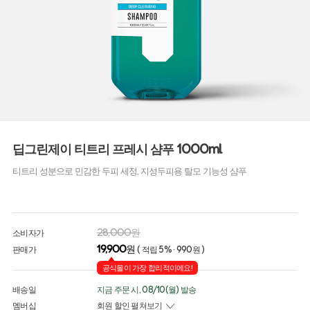
딥그린제이 티트리 프레시 샴푸 1000ml
티트리 성분으로 민감한 두피 세정, 지성두피용 탈모 기능성 샴푸
28,000원
소비자가
19,900
원
판매가
( 적립 5% · 990원 )
공식몰이 가장 합리적이에요!
배송일
지금 주문 시, 08/10(월) 발송
멤버십
회원 할인 펼쳐보기