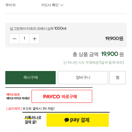
무이자
카드사 확인
딥그린제이 티트리 프레시 샴푸 1000ml
19,900
원
19,900
총 상품 금액
원
단 하나만 사도 무료배송! (일부 품목 제외)
즉시구매
장바구니
찜
[ 결제혜택 ]
포인트 결제시 1% 적립!